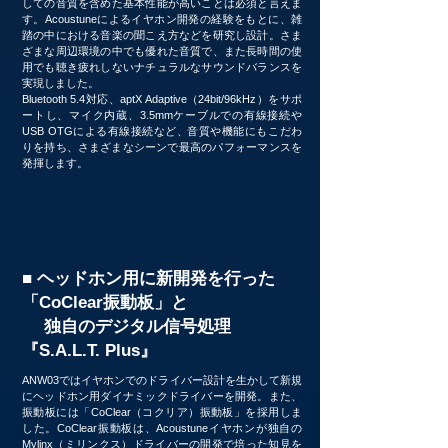
しての音質を含めた基本性能が高いことは必須と言えま
す。Acoustuneによるイヤホン開発の経験をもとに、雑
踏の中における音楽の聞こえ方などを研究し設計。さま
ざまな周辺環境の中でも優れた音質で、また長時間の使
用でも聴き疲れしないナチュラルなサウンドバランスを
実現しました。
Bluetooth 5.4対応、aptX Adaptive（24bit/96kHz）をサポ
ートし、マイク内蔵、3.5mmケーブルでの有線接続や
USB OTGによる有線接続など
、
音質や機能にもこだわ
りを持ち
、
さまざまなシーンで最高のパフォーマンスを
発揮します。
■ ヘッドホン用に新開発を行った
「CoClear振動板」と
独自のデジタル信号処理
『S.A.L.T. Plus』
ANW03ではイヤホンでのドライバー設計を生かして新規
にヘッドホン用ダイナミックドライバーを開発。また、
振動板には「CoClear（コクリア）振動板」を採用しま
した。CoClear振動板は、Acoustuneイヤホンが独自の
Mylinx（ミリンクス）ドライバーの開発で培った知見を