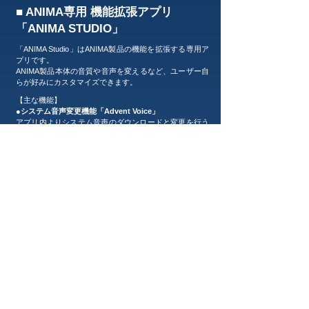
■ ANIMA専用 機能拡張アプリ
「ANIMA STUDIO」
「ANIMA Studio」はANIMA製品の機能を拡張する専用ア
プリです。
ANIMA製品本体の音質や音声を変えるなど、ユーザー自
らが好みにカスタマイズできます。
【主な機能】
●システム音声変更機能「Advent Voice」
アプリ内よりシステム音声のダウンロードと変更を行う
ことが可能です。 また、有料コンテンツをアプリ内のス
トアより購入することが可能です。 アプリ内で変更した
システムボイスはANIMA製品の内部メモリ上に保存さ
れ、他の機器に接続しても設定が維持されます。
●音質変更機能「Persona Tune」
アプリ内より音質プロファイルのダウンロード、変更を
行うことが可能です。全ての音質プロファイルは独自の
音質調整プロセスをAcoustuneが開発し、それをもとに
チューニング、もしくは監修したものになります。音質
プロファイルは随時追加予定です。 アプリで変更した音
質プロファイルはANIMA製品の内部メモリ上に保存さ
れ、他の機器に接続しても設定が維持されます。
●ファームウェアアップデート機能
ANIMA製品のファームウェアのバージョンアップをアプ