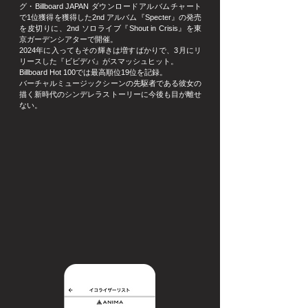
グ・Billboard JAPAN ダウンロードアルバムチャート
で1位獲得を獲得した2nd アルバム『Specter』の発売
を皮切りに、2nd ソロライブ『Shout in Crisis』を東
京ガーデンシアターで開催。
2024年に入ってもその輝きは増すばかりで、3月にリ
リースした『ビビデバ』がスマッシュヒット。
Billboard Hot 100では最高順位19位を記録。
バーチャルミュージックシーンの先駆者である彼女の
描く新時代のシンデレラストーリーに今後も目が離せ
ない。