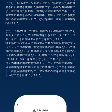
いかし、ANIMAブランドのイヤホンに搭載するために開
発された素材を使用した振動板です。高度な数値解析に
より設計された振動板、強力な磁束密度のマグネットと
最大限に効率を高める磁気回路、高級イヤホンにも使用
される音質調整フィルターなどを吟味、選定し最適化を
行いました。
また、『ANW03』ではSoC内部のDSPの処理についても
カスタムすることで潜在能力を引き上げ、ダイナミック
ドライバーを最大限生かすことを目指しました。
従来品に比べて遥かに大容量かつ動作速度が高速なフラ
ッシュメモリの採用、測定や試聴の試行錯誤を行って地
道に最適化を行った独自のデジタル信号処理と今回のヘ
ッドホン専用に設計を行ったAB級アンプを組み合わせた
『S.A.L.T. Plus』を採用しました。これにより、ヘッド
ホンの本体の周波数特性のチューニングの自由度の向上
や最適化を従来に比べて遥かに高度に行うことを可能と
し、音質設計の微妙なニュアンスの表現を細部まで落と
し込むことを可能にしました。