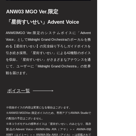
ANW03 MGO Ver.限定
​「星街すいせい」Advent Voice
ANW03MGO Ver.限定のシステムボイスに「Advent
Voice」としてMidnight Grand Orchestraのボーカルを務
める【星街すいせい】の完全録り下ろしガイドボイスを
引き続き採用。「星街すいせい」による42種類のボイス
を収録。「星街すいせい」がさまざまなアナウンスを通
じて、ユーザーに「Midnight Grand Orchestra」の世界
観を届けます。
ボイス一覧
​※収録ボイスの内容は変更になる場合はございます。
​※ANW03 MGOVer.限定ボイスのため、専用アプリANIMA Studioで
の配信の予定はございません。
※本コラボモデルの標準ボイスは「星街すいせい」のみとなり、既存
製品のAdvent Voice＜ANIMA-00α AYA（アヤ）＞＜ ANIMA-00β
AIMY（エイミー）＞＜ ANIMA-00γ AIKA（アイカ）＞は搭載されて