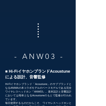
- ANW03
-
■ Hi-FiイヤホンブランドAcoustune
による
設計、音響監修
Hi-Fiイヤホンブランド「Acoustune」のサブブランドと
なるANIMAの本コラボモデルのベースモデルである完全
ワイヤレスヘッドホン『ANW03』。基本設計と音響設計
においては母体となるAcoustuneのもとで監修が行われ
ています。
毎日使用するものだからこそ
、
ワイヤレスヘッドホンと