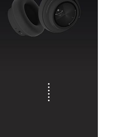
WIRELESS HEADPHONES
ANW03 MGO Ver.