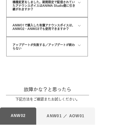
機種変更をしました。期間限定で配信されてい
たアナウンスボイスはANIMA Studio側に引き
ます。 最新版をインストール後は下記方法をお試し
継がれますか？
ください。 ①再生機器とのペアリングを解除しリセ
ットします。デバイスを削除し、再度ペアリングを
スマートフォンの機種変更後の期間限定アナウンス
ANW01で購入した有償アナウンスボイスは、
行ってください。 ②再ペアリング後、ANIMA
ボイス(※)は引き継がれません。 ​有償ボイスに関し
ANW02​・ANW03でも使用できますか？
Studioに接続し【システム変更】からイヤホン本体
ましては、ANIMA Studioの設定より「アイテムを
ANW01で購入された有償アナウンスボイスは
のアップデートを行います。 ※アップデートには
復元」を選択すると引継ぎが行われます。 ※該当ア
アップデートが失敗する／アップデートが終わ
ANW01専用として設定されるため、ANW02・
らない
15分から1時間程度お時間がかかる場合がございま
ナウンスボイス 01 木村千咲 02 青木志貴 03 原紗
ANW03で使用することはできません。 ANW02・
す。アップデート中に他アプリを起動すると正常に
友里 04 福原綾香 05 山本希望 和氣あず未 スペシ
専用アプリ「ANIMA Studio」が最新版であるかご
ANW03用に再度購入する必要があります。
アップデートできない可能性もございますのでご注
ャルシステムボイス 和氣あず未 ASMR システムボ
確認ください。 最新版であるにもかかわらずアップ
意ください。 ③アップデートが完了したらアプリを
イス にじさんじVTuber『戌亥とこ』
デートが正常に行われない場合は、アプリをアンイ
強制終了し、再度アプリを起動し接続してくださ
ンストール後再度最新版アプリのインストールをお
い。 それでも解決しない場合は製品不具合の可能性
願いいたします。 最新版をインストール後は下記方
​故障かな？と思ったら
が考えられます。 サポート窓口へお問い合わせくだ
法をお試しください。 ①再生機器とのペアリングを
さい。
下記方法をご確認またお試しください。
解除しリセットします。デバイスを削除し、再度ペ
アリングを行ってください。 ②再ペアリング後、
ANW02
ANW01 ／ AOW01
ANIMA Studioに接続し【システム変更】からイヤ
ホン本体のアップデートを行います。 ※アップデ
ートには15分から1時間程度お時間がかかる場合が