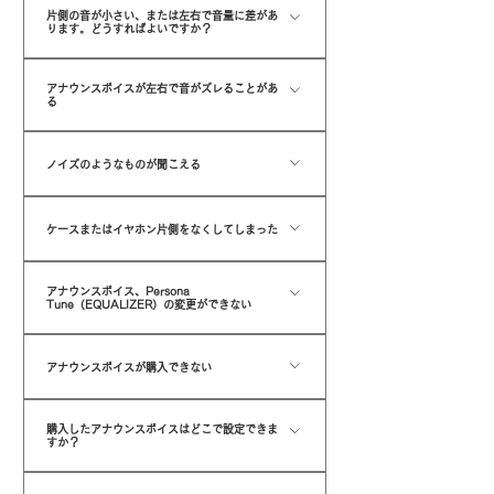
使いください。）
■ANW02 ① イヤホンを充電ケースに収納し、充
クリーニングしてみてください。 上記内容を行って
片側の音が小さい、または左右で音量に差があ
てください。（充電の際は必ず付属品のUSBケーブ
ります。どうすればよいですか？
電ケースの中で左右のMFボタンを5回タップし、1
も不具合症状が改善されない場合、イヤホンを充電
ルをお使いください。）
秒後に2回タップします。 左右のイヤホンのLEDが
ケースに装着した状態で、両側のMFボタンを6秒以
ノズルフィルターに汚れが詰まっている可能性があ
緑色に点滅した後に青と白に高速点滅し終えると初
アナウンスボイスが左右で音がズレることがあ
上押してスマートホン等のデバイスのペアリングを
ります。 ご使用中に耳の皮脂や汚れが付着すること
る
期化が完了となります。 ② 左右のイヤホンをケー
リセットしてください。 ※リセットを行う場合は充
で、音の通りが悪くなる場合があります。 お手数で
スに収め、20秒以内に充電ケースのフタを5回開閉
Bluetooth機器の特性上、またBluetooth接続環境
電ケースが充電されている必要があります。 スマー
すが、ノズルフィルター部分を湿らせた綿棒などで
ノイズのようなものが聞こえる
する。 ​※①で解消しない場合は②をお試しくださ
によって左右でのタイムラグが生じ、音のズレが発
トホン等のデバイスに接続していた、過去の該当イ
やさしく拭き取るようにしてください。 ※このと
い。 完了後はペアリングモードに移行します。
生する場合がございます。
ヤホンのペアリングされたデバイスを削除する必要
き、強くこすりすぎるとノズルフィルターが剥がれ
外音取り込み機能がオンになっている可能性がござ
があります。 再度使用可能なデバイスを選定の上、
ケースまたはイヤホン片側をなくしてしまった
てしまう恐れがありますので、力を入れずゆっくり
います。 ANW01の場合…左右いずれかのMFボタ
ペアリングを行ってみてください。 両方の対応を行
優しくお掃除ください。 また、イヤホンの快適なご
ンを4回短く押す。 ANW02の場合…左MFボタン
ANW01 AOW01 ANW02 上記機種のみ対応可能
っても不具合が解消しない場合は、イヤホン本体か
使用のために、耳のケア（耳掃除）を定期的に行っ
を3回タップ。
アナウンスボイス、Persona
です。 ケースをご希望の方は製品名とカラー名をご
充電ケースの不具合が考えられます。
Tune（EQUALIZER）の変更ができない
ていただくこともおすすめしております。 ノズルフ
記入の上お問い合わせください。 ​イヤホン片側をご
ィルターの汚れが気になる場合は、同様に湿らせた
専用アプリ「ANIMA Studio」が最新版であるかご
希望の方は、これまでお使いの残った片側のイヤホ
綿棒で少しずつ丁寧にクリーニングしてください。
アナウンスボイスが購入できない
確認ください。 最新版であるにもかかわらずアナウ
ンと新しいイヤホンを連携設定（ピアペアリング）
ンスボイスやPersona Tuneの変更が出来ない場合
する必要があります。 ​ピアペアリング設定はメーカ
専用アプリ「ANIMA Studio」が最新版であるかご
は、アプリをアンインストール後再度最新版アプリ
購入したアナウンスボイスはどこで設定できま
ーサポート側で設定致しますので、一時的にお使い
確認ください。 最新版であるにもかかわらずボイス
すか？
のインストールをお願いいたします。
のイヤホンをお預かりする形となります。
が購入できない場合は、アプリをアンインストール
ボイスストアから設定可能です。
後再度最新版アプリのインストールをお願いいたし