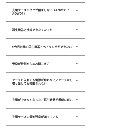
充電ケースのフタが閉まらない（ANW01 /
AOW01）
開封時、イヤーサポートは「Ｓサイズ（羽無し）」
再生機器と接続できなくなった
が装着されております。 羽付きのＭサイズ・Ｌサイ
ズをご使用の際は、Ｓサイズのイヤーサポートを外
再生機器のBluetoothメニューからデバイス情報を
してから装着しましょう。
2台目以降の再生機器とペアリングができない
削除して再度ペアリングをしてください。
1台目の再生機器と接続されていないかご確認くだ
音楽が片側からのみ聞こえる
さい。​本製品は同時に複数の機器と接続することは
できません。
左右のイヤホンの電源を切って、もう一度電源を入
ケースに入れても電源が切れない／ケースから
れ直してください。 改善しない場合は初期化をお試
取り出しても接続されない
しください。 ＜初期化方法＞ ■ANW01／
充電ケースの電池残量が少なくなっている可能性が
AOW01 イヤホンを充電ケースに収納し、左右の
充電ができなくなった／再生時間が極端に短い
あります。 充電ケースの電池残量がなくなっている
MFボタンを紫に点滅するまで長押しをします。（6
場合は自動オン・オフ機能が動作しません。充電ケ
～8秒程度） 点灯後イヤホンを充電ケースから取り
充電ケースまたはイヤホン本体側に汚れがついてい
ースを充電し、手動でオン・オフする必要がありま
充電ケースの電池残量が減っている
除き、その後左右いずれかのイヤホンが赤と青交互
る可能性がございます。 一度充電ケースのポゴ
す。 （充電の際は必ず付属品のUSBケーブルをお
に点滅を始めたら初期化が完了となります。
Pin(電極部)とイヤホンの充電部を柔らかい布等で
充電ケースは自然放電します。定期的に充電を行っ