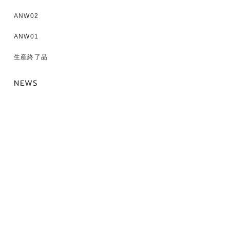
ANW02
ANW01
生産終了品
NEWS
新着情報
SUPPORT
よくある質問
ANIMA製品 修理依頼
ONKYOコラボ製品 修理依頼