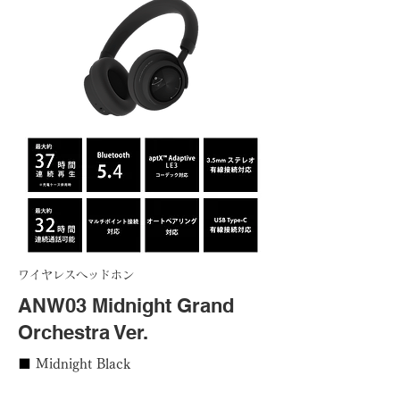
​
​ワイヤレスヘッドホン
ANW03 Midnight Grand
Orchestra Ver.
■
Midnight Black